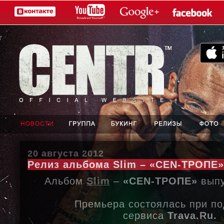
20 августа 2012
Релиз альбома Slim – «CEN-ТРОПЕ»
Альбом
Slim
–
«CEN-ТРОПЕ»
выпу
Премьера состоялась при п
сервиса
Trava.Ru.