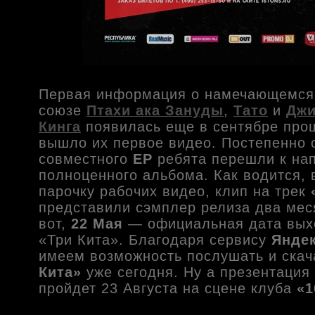
Первая информация о намечающемся
союзе
Птахи ака Зануды
,
Тато
и
Джи
Кинга
появилась еще в сентябре прош
вышло их первое видео. Постепенно 
совместного
EP
ребята перешли к на
полноценного альбома. Как водится,
парочку рабочих видео, клип на трек
представили сэмплер релиза два мес
вот,
22 Мая
— официальная дата вых
«Три Кита». Благодаря сервису
Янде
имеем возможность послушать и ска
Кита»
уже сегодня. Ну а презентация
пройдет 23 Августа на сцене клуба
«1