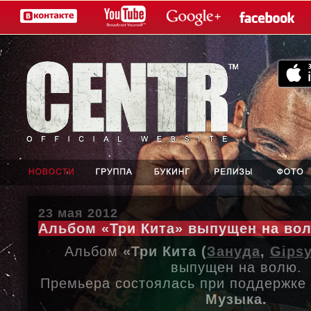
23 мая 2012
Альбом «Три Кита» выпущен на во
Альбом
«Три Кита (
Зануда
,
Gipsy
выпущен на волю.
Премьера состоялась при поддержке
Музыка.