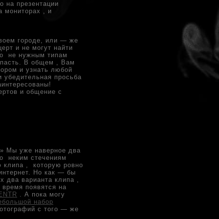
о на презентации
а мониторах , и
своем городе, или — же
ерт и не могут найти
но не нужным типам
опасть. В общем , Вам
тором и узнать любой
и убедительная просьба
аинтересованы!
ертов и общение с
» Мы уже наверное два
по неким стечениям
 клипа , которую ровно
интернет. Но как — бы
х два варианта клипа ,
 время появятся на
CENTR
. А пока могу
ебольшой набор
отографий с того — же