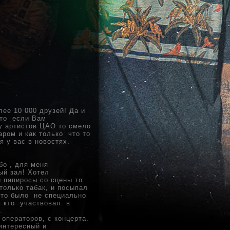
ее 10 000 друзей! Да и
что если Вам
у артистов ЦАО то смело
ром и как только что то
я у вас в новостях.
о , для меня
ый зал! Хотел
 папиросы со сцены то
только табак, и посыпал
это было не специально
м кто участвовал в
.
операторов, с концерта.
 интересный и