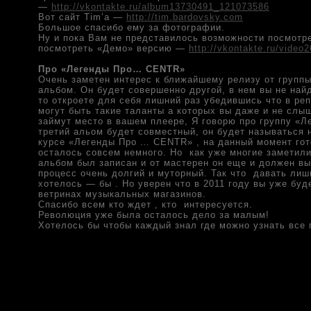
—
http://vkontakte.ru/album13730491_121073586
Вот сайт Tim’a —
http://tim.bardovsky.com
Большое спасибо ему за фотографии.
Ну и пока Вам не представилось возможности посмотр
посмотреть «Демо» версию —
http://vkontakte.ru/vide
Про «Легенды Про… CENTR»
Очень заметен интерес к ближайшему релизу от групп
альбом. Он будет совершенно другой, в нем вы не найд
то откроете для себя лишний раз убедившись что в реп
могут быть такие таланты а которых вы даже и не слы
займут место в вашем плеере, Я говорю про группу «
третий альом будет совместный, он будет называться 
курсе «Легенды Про … CENTR» , на данный момент гото
осталось совсем немного. Но как уже многие заметили
альбом был записан и от мастерен он еще и должен вып
процесс очень долгий и муторный. Так что давать лиш
хотелось — бы . Но уверен что в 2011 году вы уже буд
ветринах музыкальных магазинов.
Спасибо всем кто ждет , кто интересуется.
Революция уже была осталось дело за малым!
Хотелось бы чтобы каждый знал где можно узнать все