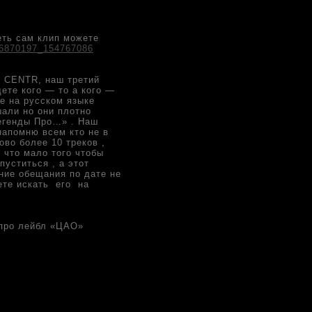
еть сам клип можете
o26870197_154767086
ы CENTR, наш третий
ете кого — то а кого —
е на русском языке
шали но они плотно
Легенды Про…» . Наш
напомню всем кто не в
во более 10 треков ,
 что мало того чтобы
уститься , а этот
ние обещания по дате не
ете искать его на
 про лейбл «ЦАО»