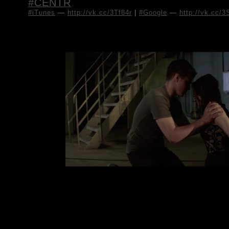
#CENTR
#iTunes
—
http://vk.cc/3Tf84r
|
#Google
—
http://vk.cc/